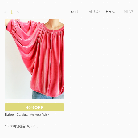
sort:
RECO
| PRICE |
NEW
＜
1
＞
40%OFF
Balloon Cardigan (velvet) / pink
15,000円(税込16,500円)