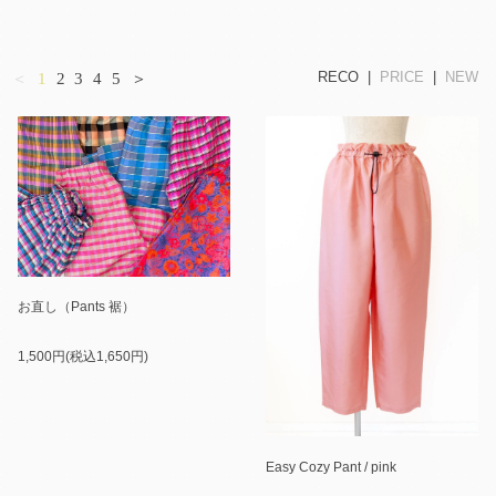
RECO
|
PRICE
|
NEW
＜
1
2
3
4
5
＞
お直し（Pants 裾）
1,500円(税込1,650円)
Easy Cozy Pant / pink