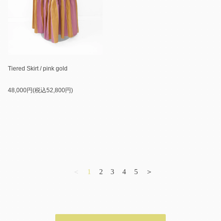
Tiered Skirt / pink gold
48,000円(税込52,800円)
＜
1
2
3
4
5
＞