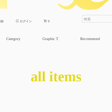
登録
ログイン
0
Category
Graphic T
Recommend
cap & bag
one piece
pants
skirt
tops
all items