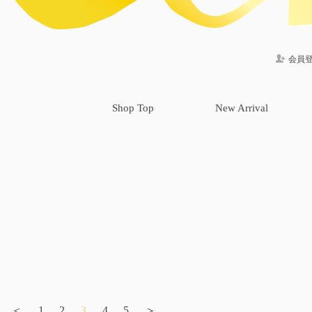
会員
Shop Top
New Arrival
＜
1
2
3
4
5
＞