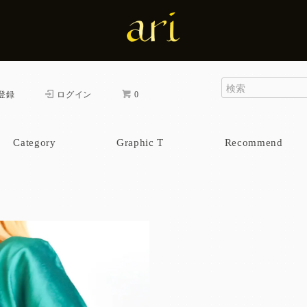
登録
ログイン
0
Category
Graphic T
Recommend
cap & bag
one piece
pants
skirt
tops