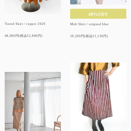
40%OFF
Tiered Skirt / copper 2026
Midi Skirt / original blue
48,000円(税込52,800円)
19,200円(税込21,120円)