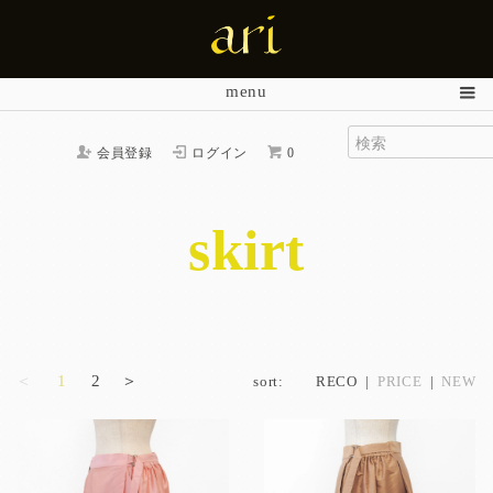
menu
会員登録
ログイン
0
skirt
＜
1
2
＞
sort:
RECO
|
PRICE
|
NEW