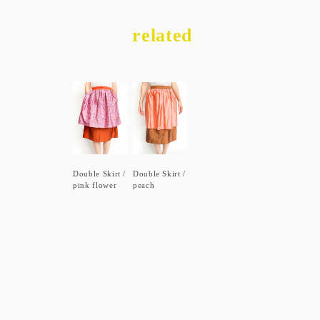
related
Double Skirt /
Double Skirt /
pink flower
peach