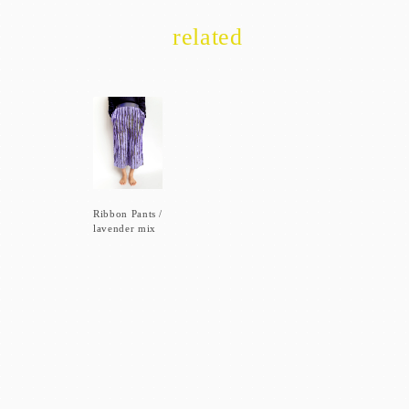
related
Ribbon Pants /
lavender mix