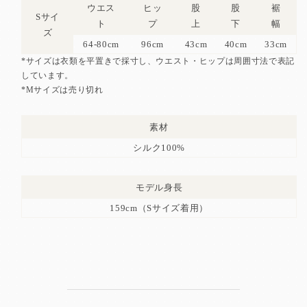
ウエス
ヒッ
股
股
裾
Sサイ
ト
プ
上
下
幅
ズ
64-80cm
96cm
43cm
40cm
33cm
*サイズは衣類を平置きで採寸し、ウエスト・ヒップは周囲寸法で表記
しています。
*Mサイズは売り切れ
素材
シルク100%
モデル身長
159cm（Sサイズ着用）