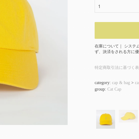
在庫について｜ システ
ず、決済をされる方に優
特定商取引法に基づく表
category:
cap & bag
>
ca
group:
Cat Cap