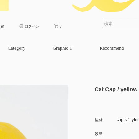
登録
ログイン
0
Category
Graphic T
Recommend
cap & bag
one piece
pants
skirt
tops
Cat Cap / yellow
型番
cap_v4_ylm
数量