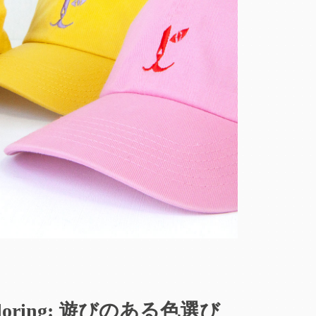
。
oring:
遊びのある色選び