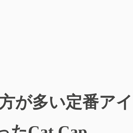
方が多い定番ア
ったCat Cap。