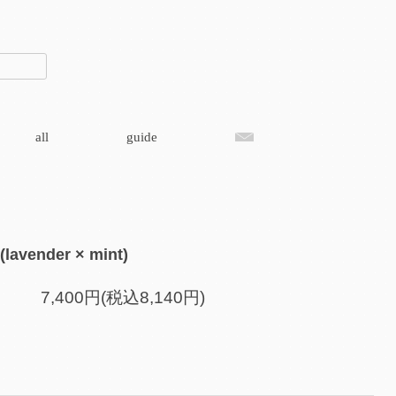
all
guide
 (lavender × mint)
7,400円(税込8,140円)