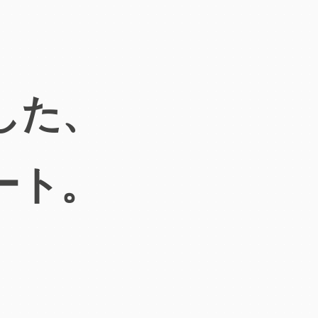
した、
ート。
。