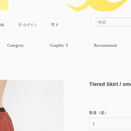
登録
ログイン
0
Category
Graphic T
Recommend
cap & bag
one piece
pants
skirt
tops
Tiered Skirt / s
数量（着）