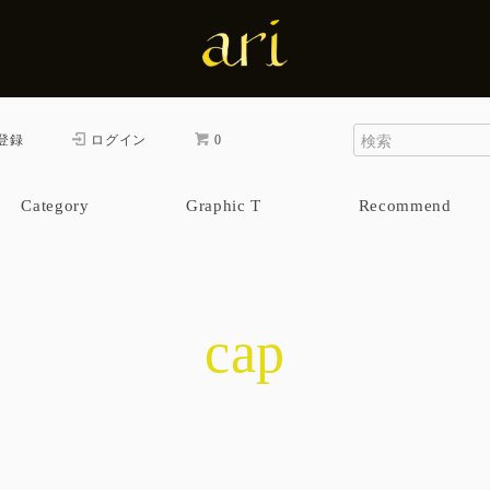
登録
ログイン
0
Category
Graphic T
Recommend
cap & bag
one piece
pants
skirt
tops
cap