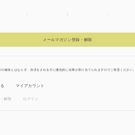
＜
1
＞
メールマガジン登録・解除
在庫の確保とはならず、決済をされる方に優先的に在庫が割り当てられますのでご留意ください
見る
マイアカウント
録・解除
ログイン