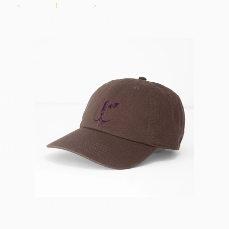
＜
1
＞